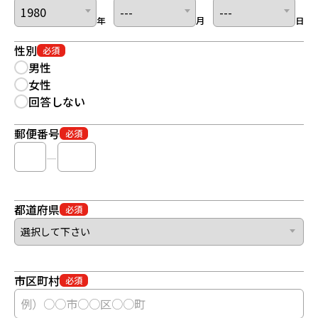
年
月
日
性別
必須
男性
女性
回答しない
郵便番号
必須
ー
都道府県
必須
市区町村
必須