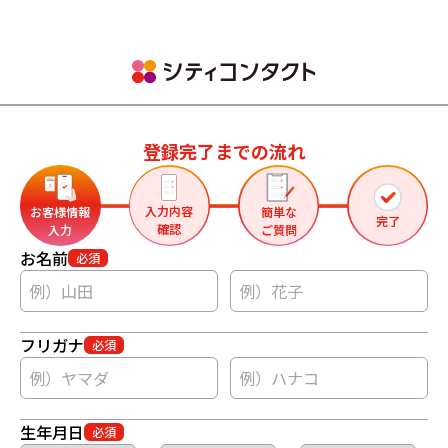
登録完了までの流れ
入力内容
お客様情報
簡単な
完了
確認
入力
ご質問
お名前
必須
フリガナ
必須
生年月日
必須